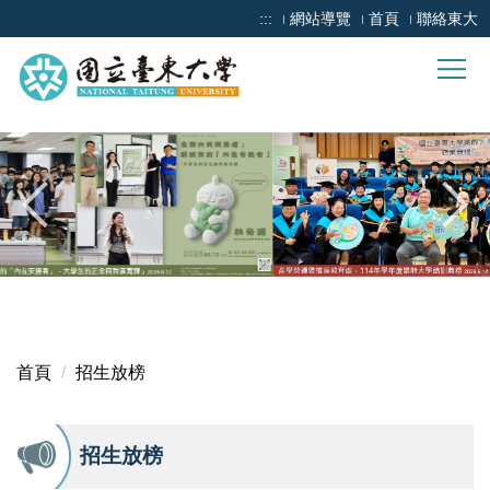
跳
:::
網站導覽
首頁
聯絡東大
到
主
要
內
容
區
:::
首頁
招生放榜
招生放榜