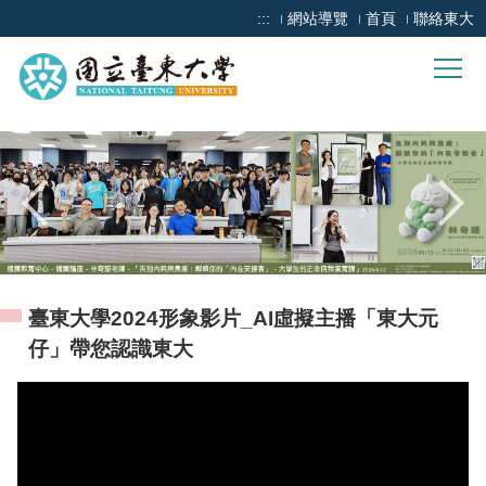
跳
:::
網站導覽
首頁
聯絡東大
到
主
要
內
容
區
臺東大學2024形象影片_AI虛擬主播「東大元
仔」帶您認識東大